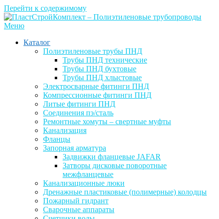
Перейти к содержимому
Меню
Каталог
Полиэтиленовые трубы ПНД
Трубы ПНД технические
Трубы ПНД бухтовые
Трубы ПНД хлыстовые
Электросварные фитинги ПНД
Компрессионные фитинги ПНД
Литые фитинги ПНД
Соединения пэ/сталь
Ремонтные хомуты – свертные муфты
Канализация
Фланцы
Запорная арматура
Задвижки фланцевые JAFAR
Затворы дисковые поворотные
межфланцевые
Канализационные люки
Дренажные пластиковые (полимерные) колодцы
Пожарный гидрант
Сварочные аппараты
Счетчики воды