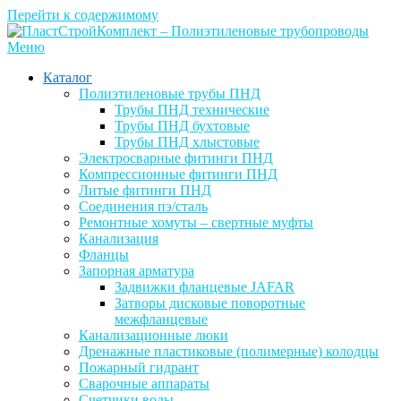
Перейти к содержимому
Меню
Каталог
Полиэтиленовые трубы ПНД
Трубы ПНД технические
Трубы ПНД бухтовые
Трубы ПНД хлыстовые
Электросварные фитинги ПНД
Компрессионные фитинги ПНД
Литые фитинги ПНД
Соединения пэ/сталь
Ремонтные хомуты – свертные муфты
Канализация
Фланцы
Запорная арматура
Задвижки фланцевые JAFAR
Затворы дисковые поворотные
межфланцевые
Канализационные люки
Дренажные пластиковые (полимерные) колодцы
Пожарный гидрант
Сварочные аппараты
Счетчики воды