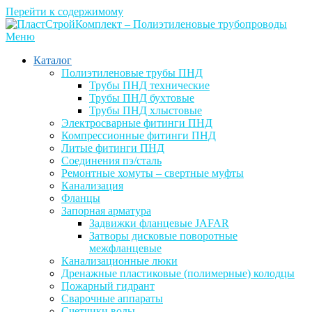
Перейти к содержимому
Меню
Каталог
Полиэтиленовые трубы ПНД
Трубы ПНД технические
Трубы ПНД бухтовые
Трубы ПНД хлыстовые
Электросварные фитинги ПНД
Компрессионные фитинги ПНД
Литые фитинги ПНД
Соединения пэ/сталь
Ремонтные хомуты – свертные муфты
Канализация
Фланцы
Запорная арматура
Задвижки фланцевые JAFAR
Затворы дисковые поворотные
межфланцевые
Канализационные люки
Дренажные пластиковые (полимерные) колодцы
Пожарный гидрант
Сварочные аппараты
Счетчики воды