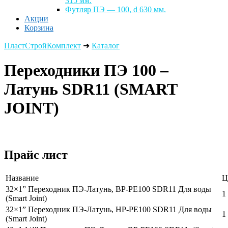
315 мм.
Футляр ПЭ — 100, d 630 мм.
Акции
Корзина
ПластСтройКомплект
➜
Каталог
Переходники ПЭ 100 –
Латунь SDR11 (SMART
JOINT)
Прайс лист
Название
Ц
32×1” Переходник ПЭ-Латунь, ВР-PE100 SDR11 Для воды
1
(Smart Joint)
32×1” Переходник ПЭ-Латунь, НР-PE100 SDR11 Для воды
1
(Smart Joint)