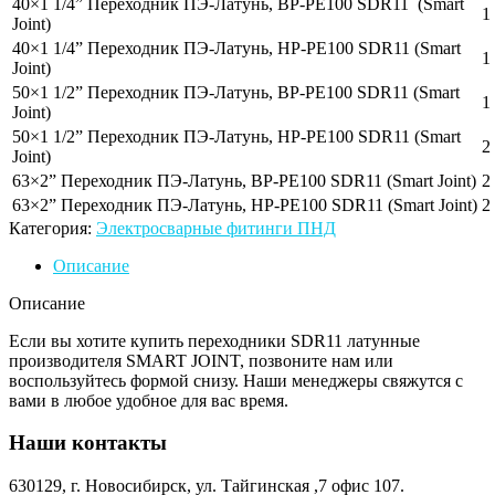
40×1 1/4” Переходник ПЭ-Латунь, ВР-PE100 SDR11 (Smart
1
Joint)
40×1 1/4” Переходник ПЭ-Латунь, НР-PE100 SDR11 (Smart
1
Joint)
50×1 1/2” Переходник ПЭ-Латунь, ВР-PE100 SDR11 (Smart
1
Joint)
50×1 1/2” Переходник ПЭ-Латунь, НР-PE100 SDR11 (Smart
2
Joint)
63×2” Переходник ПЭ-Латунь, ВР-PE100 SDR11 (Smart Joint)
2
63×2” Переходник ПЭ-Латунь, НР-PE100 SDR11 (Smart Joint)
2
Категория:
Электросварные фитинги ПНД
Описание
Описание
Если вы хотите купить переходники SDR11 латунные
производителя SMART JOINT, позвоните нам или
воспользуйтесь формой снизу. Наши менеджеры свяжутся с
вами в любое удобное для вас время.
Наши контакты
630129, г. Новосибирск, ул. Тайгинская ,7 офис 107.