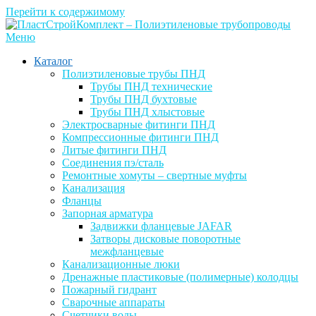
Перейти к содержимому
Меню
Каталог
Полиэтиленовые трубы ПНД
Трубы ПНД технические
Трубы ПНД бухтовые
Трубы ПНД хлыстовые
Электросварные фитинги ПНД
Компрессионные фитинги ПНД
Литые фитинги ПНД
Соединения пэ/сталь
Ремонтные хомуты – свертные муфты
Канализация
Фланцы
Запорная арматура
Задвижки фланцевые JAFAR
Затворы дисковые поворотные
межфланцевые
Канализационные люки
Дренажные пластиковые (полимерные) колодцы
Пожарный гидрант
Сварочные аппараты
Счетчики воды