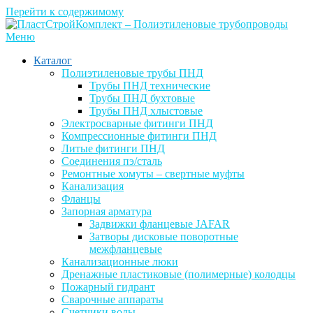
Перейти к содержимому
Меню
Каталог
Полиэтиленовые трубы ПНД
Трубы ПНД технические
Трубы ПНД бухтовые
Трубы ПНД хлыстовые
Электросварные фитинги ПНД
Компрессионные фитинги ПНД
Литые фитинги ПНД
Соединения пэ/сталь
Ремонтные хомуты – свертные муфты
Канализация
Фланцы
Запорная арматура
Задвижки фланцевые JAFAR
Затворы дисковые поворотные
межфланцевые
Канализационные люки
Дренажные пластиковые (полимерные) колодцы
Пожарный гидрант
Сварочные аппараты
Счетчики воды