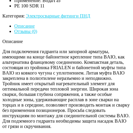
Применение: Вода/Газ
PE 100 SDR 11
Категория:
Электросварные фитинги ПНД
Описание
Отзывы (0)
Описание
Для подключения гидранта или запорной арматуры,
имеющими на конце байонетное крепление типа BAIO, как
альтернатива фланцевому соединению. Компактная деталь,
состоящая из тройника FRIALEN и байонетной муфты типа
BAIO из ковкого чугуна с уплотнением. Литая муфта BAIO
закреплена в полиэтилене неразъемно и неподвижно.
Тройник имеет открытый нагревательный элемент для
оптимальной передачи тепловой энергии. Широкая зона
сварки, большая глубина сопряжения, а также особые
холодные зоны, удерживающие расплав в зоне сварки на
торцах и в середине, позволяют производить монтаж и сварку
без применения позиционеров. Просьба следовать
инструкциям по монтажу для соединительной системы BAIO.
Для подземного гидранта необходимы защита насадок BAIO
от грязи и скручивания.