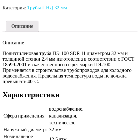
100
Категория:
Трубы ПНД 32 мм
SDR
13,6
-
032
Описание
х
2,4
Описание
водопроводная
Полиэтиленовая труба ПЭ-100 SDR 11 диаметром 32 мм и
толщиной стенки 2,4 мм изготовлена в соответствии с ГОСТ
18599-2001 из качественного сырья марки ПЭ-100.
Применяется в строительстве трубопроводов для холодного
водоснабжения. Предельная температура воды не должна
превышать 40°С.
Характеристики
водоснабжение,
Сфера применения:
канализация,
техническое
Наружный диаметр:
32 мм
Номинальное
12,5 атм