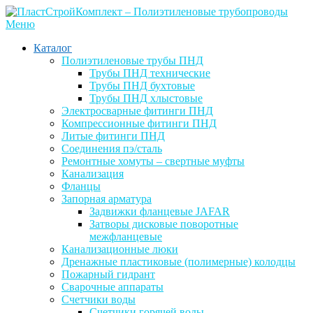
Перейти
к
Меню
содержимому
Каталог
Полиэтиленовые трубы ПНД
Трубы ПНД технические
Трубы ПНД бухтовые
Трубы ПНД хлыстовые
Электросварные фитинги ПНД
Компрессионные фитинги ПНД
Литые фитинги ПНД
Соединения пэ/сталь
Ремонтные хомуты – свертные муфты
Канализация
Фланцы
Запорная арматура
Задвижки фланцевые JAFAR
Затворы дисковые поворотные
межфланцевые
Канализационные люки
Дренажные пластиковые (полимерные) колодцы
Пожарный гидрант
Сварочные аппараты
Счетчики воды
Счетчики горячей воды