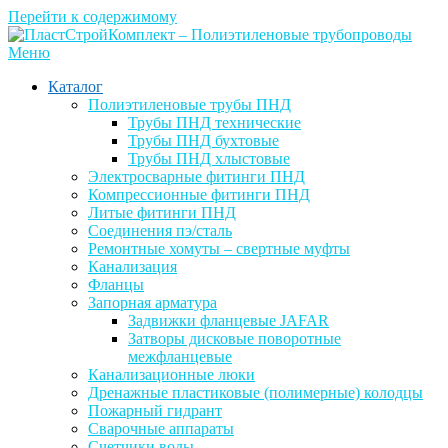
Перейти к содержимому
Меню
Каталог
Полиэтиленовые трубы ПНД
Трубы ПНД технические
Трубы ПНД бухтовые
Трубы ПНД хлыстовые
Электросварные фитинги ПНД
Компрессионные фитинги ПНД
Литые фитинги ПНД
Соединения пэ/сталь
Ремонтные хомуты – свертные муфты
Канализация
Фланцы
Запорная арматура
Задвижки фланцевые JAFAR
Затворы дисковые поворотные
межфланцевые
Канализационные люки
Дренажные пластиковые (полимерные) колодцы
Пожарный гидрант
Сварочные аппараты
Счетчики воды